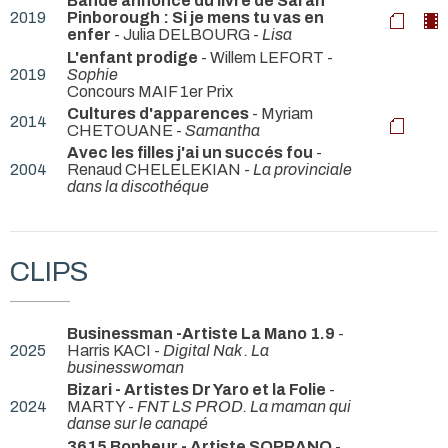
Bande annonce du livre de Sarah
2019
Pinborough : Si je mens tu vas en
enfer
- Julia DELBOURG -
Lisa
L'enfant prodige
- Willem LEFORT -
2019
Sophie
Concours MAIF 1er Prix
Cultures d'apparences
- Myriam
2014
CHETOUANE -
Samantha
Avec les filles j'ai un succés fou
-
2004
Renaud CHELELEKIAN -
La provinciale
dans la discothéque
CLIPS
Businessman -Artiste La Mano 1.9
-
2025
Harris KACI -
Digital Nak . La
businesswoman
Bizari - Artistes Dr Yaro et la Folie
-
2024
MARTY -
FNT LS PROD. La maman qui
danse sur le canapé
3615 Bonheur - Artiste SOPRANO
-