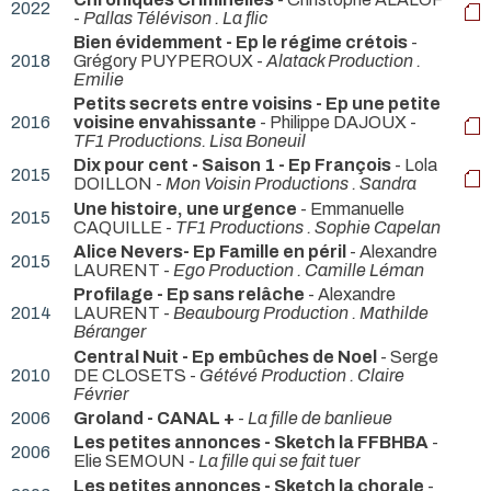
2022
-
Pallas Télévison . La flic
Bien évidemment - Ep le régime crétois
-
2018
Grégory PUYPEROUX -
Alatack Production .
Emilie
Petits secrets entre voisins - Ep une petite
2016
voisine envahissante
- Philippe DAJOUX -
TF1 Productions. Lisa Boneuil
Dix pour cent - Saison 1 - Ep François
- Lola
2015
DOILLON -
Mon Voisin Productions . Sandra
Une histoire, une urgence
- Emmanuelle
2015
CAQUILLE -
TF1 Productions . Sophie Capelan
Alice Nevers- Ep Famille en péril
- Alexandre
2015
LAURENT -
Ego Production . Camille Léman
Profilage - Ep sans relâche
- Alexandre
2014
LAURENT -
Beaubourg Production . Mathilde
Béranger
Central Nuit - Ep embûches de Noel
- Serge
2010
DE CLOSETS -
Gétévé Production . Claire
Février
2006
Groland - CANAL +
-
La fille de banlieue
Les petites annonces - Sketch la FFBHBA
-
2006
Elie SEMOUN -
La fille qui se fait tuer
Les petites annonces - Sketch la chorale
-