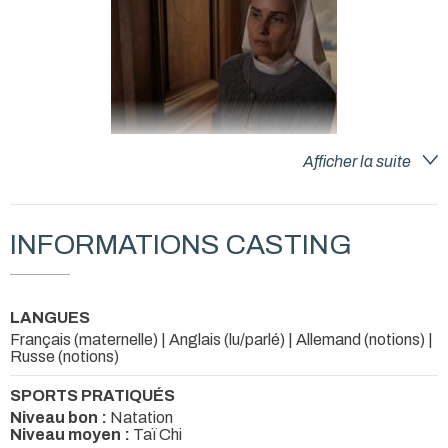
LA MAMAN DU BOURREAU RÉALISÉ PAR
Afficher la suite
GABRIEL AGHION
Je suis la nonne à l'évêché avec Éric NAGGAR et Laurent
STOCKER dans l'unitaire LA MAMAN DU BOURREAU
INFORMATIONS CASTING
réalisé par Gabriel AGHION .
Diffusion Mercredi 18 Février 2026 à 21h10 sur France 2
LANGUES
Français (maternelle) | Anglais (lu/parlé) | Allemand (notions) |
Russe (notions)
SPORTS PRATIQUÉS
Niveau bon :
Natation
Niveau moyen :
Taï Chi