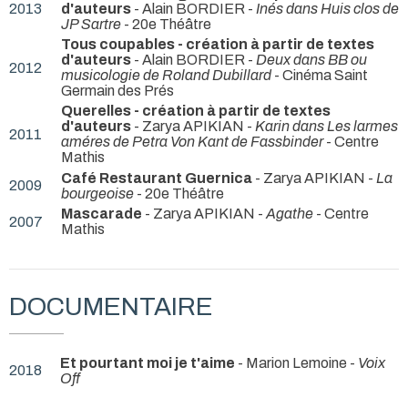
2013
d'auteurs
- Alain BORDIER -
Inés dans Huis clos de
JP Sartre
- 20e Théâtre
Tous coupables - création à partir de textes
d'auteurs
- Alain BORDIER -
Deux dans BB ou
2012
musicologie de Roland Dubillard
- Cinéma Saint
Germain des Prés
Querelles - création à partir de textes
d'auteurs
- Zarya APIKIAN -
Karin dans Les larmes
2011
améres de Petra Von Kant de Fassbinder
- Centre
Mathis
Café Restaurant Guernica
- Zarya APIKIAN -
La
2009
bourgeoise
- 20e Théâtre
Mascarade
- Zarya APIKIAN -
Agathe
- Centre
2007
Mathis
DOCUMENTAIRE
Et pourtant moi je t'aime
- Marion Lemoine -
Voix
2018
Off