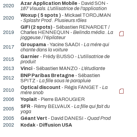
Azar Application Mobile
- David SON -
2020
187 Visuals. L'utilisatrice de l'application
Woxup ( 5 spots )
- Mickael TORDJMAN
2020
-
Splashr Prod . Plusieurs rôles
GIFI (2 spots)
- Sébastien RENARDET /
2019
Charles HENNEQUIN -
Belinda média . La
joggeuse / l'épilateur
Groupama
- Yacine SAADI -
La mére qui
2017
chante dans la voiture
Garnier
- Frédy BUSSO -
L'utilisatrice de
2015
produit
2013
Vinci
- Sébastien MANZO -
L'étudiante
BNP Paribas Bretagne
- Sébastien
2012
SPITZ -
La fille sous le parapluie
Optical discount
- Régis FANGET -
La
2010
mére snob
2006
Yoplait
- Pierre BAROUGIER
SFR
- Rémy BELVAUX -
La fille qui fait du
2005
yoga
2005
Géant Vert
- David DANESI -
Quad Prod
2002
Kodak - Diffusion USA