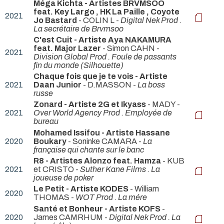
Méga Kichta - Artistes BRVMSOO
feat. Key Largo , HK La Paille , Coyote
2021
Jo Bastard
- COLIN L -
Digital Nek Prod .
La secrétaire de Brvmsoo
C'est Cuit - Artiste Aya NAKAMURA
feat. Major Lazer
- Simon CAHN -
2021
Division Global Prod . Foule de passants
fin du monde (Silhouette)
Chaque fois que je te vois - Artiste
2021
Daan Junior
- D.MASSON -
La boss
russe
Zonard - Artiste 2G et Ikyass
- MADY -
2021
Over World Agency Prod . Employée de
bureau
Mohamed Issifou - Artiste Hassane
2020
Boukary
- Soninke CAMARA -
La
française qui chante sur le banc
R8 - Artistes Alonzo feat. Hamza
- KUB
2021
et CRISTO -
Suther Kane Films . La
joueuse de poker
Le Petit - Artiste KODES
- William
2020
THOMAS -
WOT Prod . La mére
Santé et Bonheur - Artiste KOFS
-
2020
James CAMRHUM -
Digital Nek Prod . La