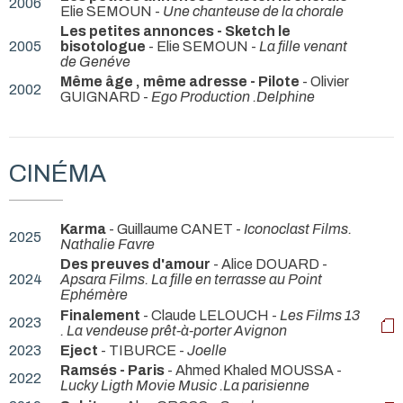
2006
Elie SEMOUN -
Une chanteuse de la chorale
Les petites annonces - Sketch le
2005
bisotologue
- Elie SEMOUN -
La fille venant
de Genéve
Même âge , même adresse - Pilote
- Olivier
2002
GUIGNARD -
Ego Production .Delphine
CINÉMA
Karma
- Guillaume CANET -
Iconoclast Films.
2025
Nathalie Favre
Des preuves d'amour
- Alice DOUARD -
2024
Apsara Films. La fille en terrasse au Point
Ephémère
Finalement
- Claude LELOUCH -
Les Films 13
2023
. La vendeuse prêt-à-porter Avignon
2023
Eject
- TIBURCE -
Joelle
Ramsés - Paris
- Ahmed Khaled MOUSSA -
2022
Lucky Ligth Movie Music .La parisienne