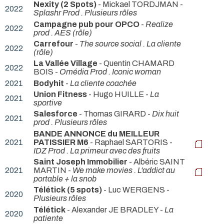
Nexity (2 Spots)
- Mickael TORDJMAN -
2022
Splashr Prod . Plusieurs rôles
Campagne pub pour OPCO
-
Realize
2022
prod . AES (rôle)
Carrefour
-
The source social . La cliente
2022
(rôle)
La Vallée Village
- Quentin CHAMARD
2022
BOIS -
Omédia Prod . Iconic woman
2021
Bodyhit
-
La cliente coachée
Union Fitness
- Hugo HUILLE -
La
2021
sportive
Salesforce
- Thomas GIRARD -
Dix huit
2021
prod . Plusieurs rôles
BANDE ANNONCE du MEILLEUR
2021
PATISSIER M6
- Raphael SARTORIS -
IDZ Prod . La primeur avec des fruits
Saint Joseph Immobilier
- Albéric SAINT
2021
MARTIN -
We make movies . L'addict au
portable + la snob
Télétick (5 spots)
- Luc WERGENS -
2020
Plusieurs rôles
Télétick
- Alexander JE BRADLEY -
La
2020
patiente