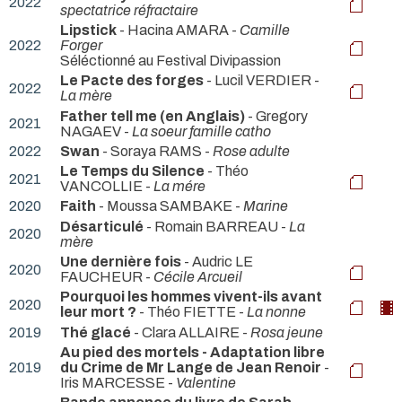
2022
spectatrice réfractaire
Lipstick
- Hacina AMARA -
Camille
2022
Forger
Séléctionné au Festival Divipassion
Le Pacte des forges
- Lucil VERDIER -
2022
La mère
Father tell me (en Anglais)
- Gregory
2021
NAGAEV -
La soeur famille catho
2022
Swan
- Soraya RAMS -
Rose adulte
Le Temps du Silence
- Théo
2021
VANCOLLIE -
La mére
2020
Faith
- Moussa SAMBAKE -
Marine
Désarticulé
- Romain BARREAU -
La
2020
mère
Une dernière fois
- Audric LE
2020
FAUCHEUR -
Cécile Arcueil
Pourquoi les hommes vivent-ils avant
2020
leur mort ?
- Théo FIETTE -
La nonne
2019
Thé glacé
- Clara ALLAIRE -
Rosa jeune
Au pied des mortels - Adaptation libre
2019
du Crime de Mr Lange de Jean Renoir
-
Iris MARCESSE -
Valentine