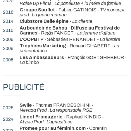
2020
Raise Up Films . La panéliste + la mére de famille
Groupe Souflet
- Fabien GATINOIS -
TV iconcept
2018
prod . La jeune maman
2014
Clubstore Belle épine
-
La cliente
Au boudoir de Babou - Diffusé au Festival de
2010
Cannes
- Régis FANGET -
La femme d'affaire
2008
L'OOPBTP
- Sébastien RENARDET -
La libraire
Trophées Marketing
- Renaud CHABERT -
La
2008
présentatrice
Les Ambassadeurs
- François GOETGHEBEUR -
2008
La bimbo
PUBLICITÉ
Swile
- Thomas FRANCESCHINI -
2026
Nevada Prod . La responsable RSE
Lincet Fromagerie
- Raphaël KINDIG -
2024
Atypic Prod . L'agricultrice
Promee pour au féminin.com
- Corentin
2023