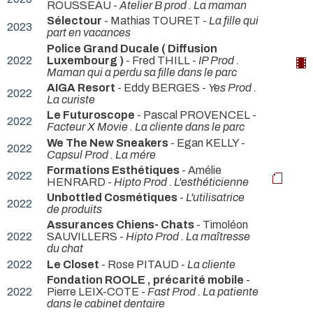
ROUSSEAU -
Atelier B prod . La maman
Sélectour
- Mathias TOURET -
La fille qui
2023
part en vacances
Police Grand Ducale ( Diffusion
2022
Luxembourg )
- Fred THILL -
IP Prod .
Maman qui a perdu sa fille dans le parc
AIGA Resort
- Eddy BERGES -
Yes Prod .
2022
La curiste
Le Futuroscope
- Pascal PROVENCEL -
2022
Facteur X Movie . La cliente dans le parc
We The New Sneakers
- Egan KELLY -
2022
Capsul Prod . La mére
Formations Esthétiques
- Amélie
2022
HENRARD -
Hipto Prod . L'esthéticienne
Unbottled Cosmétiques
-
L'utilisatrice
2022
de produits
Assurances Chiens- Chats
- Timoléon
2022
SAUVILLERS -
Hipto Prod . La maîtresse
du chat
2022
Le Closet
- Rose PITAUD -
La cliente
Fondation ROOLE , précarité mobile
-
2022
Pierre LEIX-COTE -
Fast Prod . La patiente
dans le cabinet dentaire